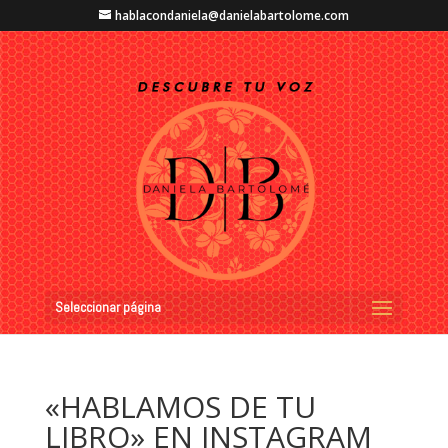
hablacondaniela@danielabartolome.com
Seleccionar página
«HABLAMOS DE TU
LIBRO» EN INSTAGRAM