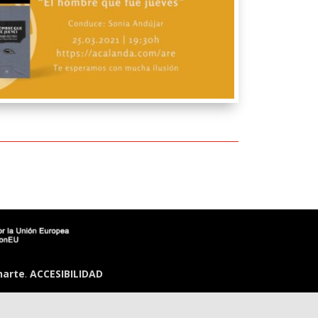
narte
.
ACCESIBILIDAD