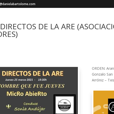
a@danielabartolome.com
 DIRECTOS DE LA ARE (ASOCIAC
ORES)
ORDEN: Arant
Gonzalo San 
Arróniz – T