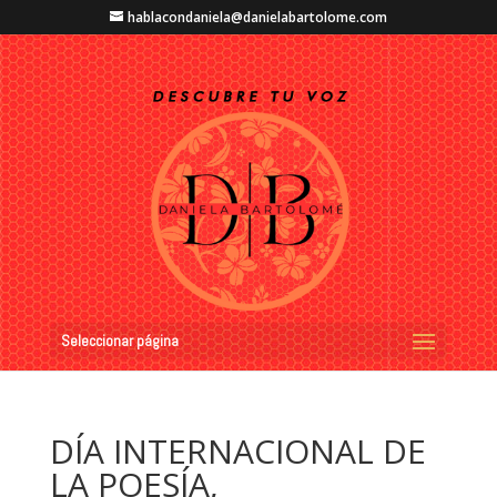
hablacondaniela@danielabartolome.com
Seleccionar página
DÍA INTERNACIONAL DE
LA POESÍA,